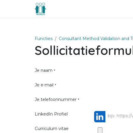
Overslaan naar inhoud
Startpagina
Over ons
Praktisch
Functies
Consultant Method Validation and T
Sollicitatieformu
Je naam
*
Je e-mail
*
Je telefoonnummer
*
LinkedIn Profiel
Curriculum vitae