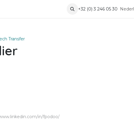
Vacatures
Contact
+32 (0) 3 246 05 30
Neder
ech Transfer
lier